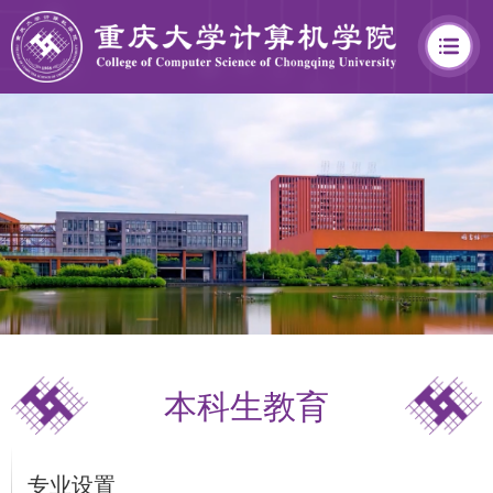
学
院
概
况
本科生教育
学
院
专业设置