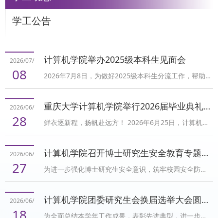
学工公告
计算机学院举办2025级本科生见面会
2026/07/
08
2026年7月8日，为做好2025级本科生分流工作，帮助
分流学生深入了解学院发展脉络与专业培养体系，更好
融入未来学习生活，重庆大学计算机学院在沙坪坝校区
重庆大学计算机学院举行2026届毕业典礼暨授位仪式
2026/06/
A校园民主湖报告厅举办2025级本科生见面会。计算机
28
鲜衣逐新程，扬帆赴远方！ 2026年6月25日，计算机学
学院党委副书记秦四齐、副院长郑林江、计算机科学系
院于重庆大学科学城校区（虎溪校园）小剧场隆重举办
主任李佳、信息安全系主任周庆、教务办公室教务老师
2026届毕业典礼暨授位仪式。计算机学院学位评定分委
及学生工作办公室辅导员出席见面会，全体2025级本科
计算机学院召开博士研究生安全教育专题年级大会
2026/06/
员会主席廖晓峰，党委书记杨守鸿，副院长郭松涛、郑
生参加见面会。见面会由秦四齐主持。郑林江首先对分
27
为进一步强化博士研究生安全意识，筑牢校园安全防
林江，青年教师代表黎勇，学位评定分委员会委员以及
流选择计算机学院...
线，计算机学院于6月26日上午10：30在B413召开博士
学生工作办公室辅导员出席，2026届全体毕业生参加。
研究生安全教育专题学习会议。会议由辅导员张军老师
毕业典礼由计算机学院党委副书记、纪委书记秦四齐主
计算机学院团委研究生会换届选举大会圆满举行
2026/06/
主讲，计算机学院全体非定向博士研究生参加会议。会
持。毕业典礼在2026届本研毕业生代表带来的开场歌曲
18
为全面总结本学年工作成果，表彰先进典型，进一步推
议伊始，张军老师围绕当前学生管理和校园安全中存在
《最初的梦想...