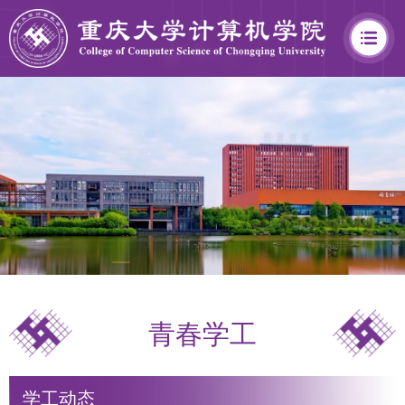
学
院
概
况
青春学工
学
院
学工动态