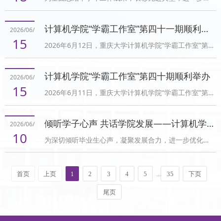
进计算机学院团委研究生会队伍建设与工作传承，2026
的突出问题进行了提醒。她指出，近期仍存在个别学生
年6月，计算机学院团委研究生会换届选举大会顺利举
使用违规电器、离校未报备或未履行请假手续、遭遇电
计算机学院“学霸工作室”第四十一期顺利举办
2026/06/
行。计算机学院党委副书记、纪委书记秦四齐，研究生
信网络诈骗等情况。张军老师强调，博士研究生应进一
15
2026年6月12日，重庆大学计算机学院“学霸工作室”第
分团委指导老师张军出席会议，与研会全体干部共同见
步增强纪律意识、...
四十一期在科学城校区（虎溪校园）信息技术科研楼顺
证这一承前启后、薪火相传的重要时刻。大会伊始，研
利举办。本次活动聚焦《计算机组成原理》课程期末复
究生会主席王家骏、研究生分团委书记蒲佳嘉及各部门
计算机学院“学霸工作室”第四十期顺利举办
2026/06/
习中的重点、难点与易错点，邀请2023级本科生方信
部长依次上台进行述职汇报。大家围绕本学年重点工
15
2026年6月11日，重庆大学计算机学院“学霸工作室”第
源、叶博豪结合典型例题和自身备考经验开展专题分
作，从组织建设、...
四十期于科学城校区（虎溪校园）信息技术科研楼顺利
享，帮助低年级本科生厘清知识脉络、掌握解题方法、
开展。本期活动聚焦求职指导与职业规划，以“道阻且
提升复习效率。​方信源首先围绕加速比计算、MIPS循环
倾听学子心声 共话学院发展——计算机学院举行2026届毕业生座谈会
2026/06/
长，行则将至；行而不辍，未来可期”为主题，邀请张仁
程序、IEEE 754浮点数除法、多级Cache平均存储访问
10
‍为深切倾听毕业生心声，凝聚发展合力，进一步优化学
哲、干雨楷、温家振三位2022级优秀本科生，分别从公
时间计算、流水...
院人才培养与管理服务工作，2026年6月9日，计算机学
考、银行、互联网企业三个不同方向帮助同学们明确就
院顺利举办了2026届毕业生座谈会。计算机学院党委书
业方向、掌握备考方法、增强求职信心。​三位主讲人结
首页
上页
1
2
3
4
5
...
35
下页
记杨守鸿、党委副书记秦四齐，以及本科教务、研究生
合自身求职经历，围绕备考规划、岗位选择、笔试面试
教务和辅导员老师出席会议。2026届本硕博毕业生代表
技巧与上...
尾页
共同参会，结合切身经历分享了求学感悟，并就学院的
教学与日常管理工作提出了中肯的建议。座谈会伊始，