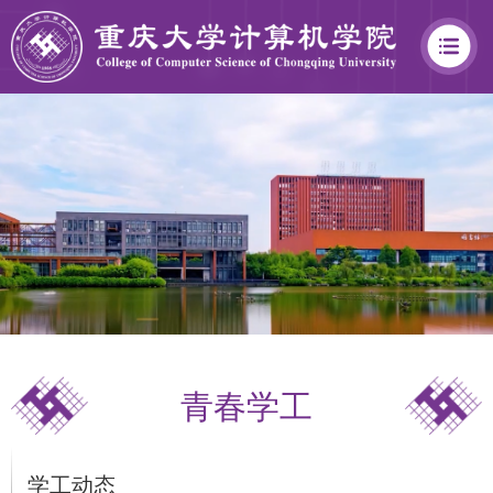
学
院
概
况
青春学工
学
院
学工动态