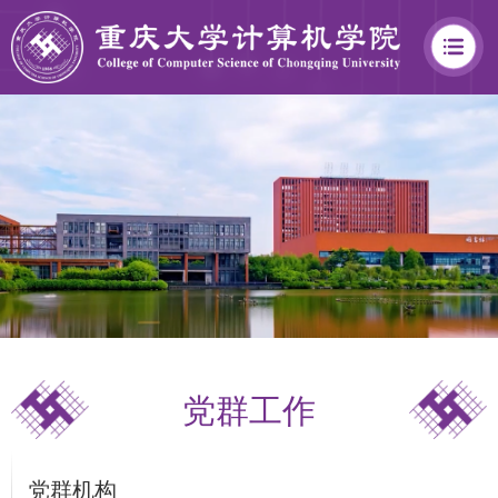
学
院
概
况
党群工作
学
院
党群机构