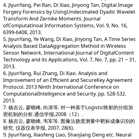
4. JiyunYang, Pei Ran, Di Xiao, Jinyong Tan, Digital Image
Forgery Forensics by UsingUndecimated Dyadic Wavelet
Transform And Zernike Moments. Journal
ofComputatinoal Information Systems, Vol. 9, No. 16,
6399-6408, 2013.
5. JiyunYang, Ye Wang, Di Xiao, Jinyong Tan, A Time Series
Analysis Based DataAggregation Method in Wireless
Sensor Network, International Journal of DigitalContent
Technology and its Applications, Vol. 7, No. 7, pp. 21 ~ 31,
2013.
6. JiyunYang, Rui Zhang, Di Xiao. Analysis and
Improvement of an Efficient and SecureKey Agreement
Protocol. 2013 Ninth International Conference on
ComputationalIntelligence and Security. pp. 528-532.
2013.
7. 杨吉云, 廖晓峰, 向涛等. 对一种基于Logistic映射的分组加
密机制的分析.通信学报,2008（12）.
8. 杨吉云, 廖晓峰, 韦军等. 图像法挠度测量中靶标成像识别的
研究. 仪器仪表学报, 2007, 28(6).
9. JiyunYang, Xiaofeng Liao, Shaojiang Deng etc. Neural