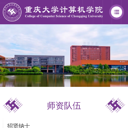
学
院
概
况
师资队伍
学
院
招贤纳士