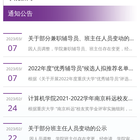
通知公告
关于部分兼职辅导员、班主任人员变动的公示
2023/03/
07
因人员调整，学院兼职辅导员、班主任存在变更，经申
请、学院审核，现将部分人员变动情况进行公示。拟聘
任郭尚伟担任2021级信息安全专业1班、2班兼职辅导
2022年度“优秀辅导员”候选人拟推荐名单公示
2023/03/
员，何婧媛担任2021级计算机科学与技术专业1班、2班
07
根据《关于开展2022年度重庆大学“优秀辅导员”评选工
班主任。公示时间：3月7日——3月9日公示要求：公示
作的通知》相关要求，本着公开公正的原则，经学院党
期内如有异议，请向学院学生工作办公室（电话：023-
政联席会通过，拟推荐谢璧如参评2022年度重庆大
65103012）反映，反映人应真实姓名、反映情况应实
计算机学院2021-2022学年南京科远校友奖学金评选公示
2023/02/
学“优秀辅导员”。公示时间：3月7日——3月9日公示要
事求是，真实具体。计算机学院学生工作办公室2023年
24
根据重庆大学 “南京科远”校友奖学金评审实施细则，通
求：公示期内如有异议，请向学院学生工作办公室（电
3月7
过学生本人书面申请并提供相关材料，学院评审后提出
话：023-65103012）反映，反映人应真实姓名、反映
初步评选名单并向公司推荐。现予以公示，名单如下：
情况应实事求是，真实具体。计算机学院学生工作办公
关于部分班主任人员变动的公示
2023/02/
研究生：李丽、李德辉、靳晓东本科生：李新浩、谭诗
室2023年3月7
22
因人员调整，学院班主任存在变更，经申请、学院审
婷、李佳明公示时间：2月24日－2月28日公示要求：公