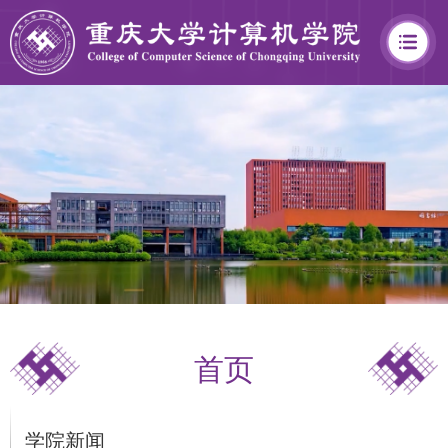
学
院
概
况
首页
学
院
学院新闻