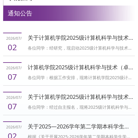
通知公告
关于计算机学院2025级计算机科学与技术（卓越班）二次选拔工作的通知
2026/07/
02
各位同学：经研究，现启动2025级计算机科学与技术
（卓越班）二次选拔工作，具体事项通知如下：一、选
拔原则遵循“公平、公正、公开”和“学生自愿、择优录
计算机学院2025级计算机科学与技术（卓越班）二次选拔拟录取名单公示
2026/07/
取”的原则，面向符合条件的学生遴选进入“卓越计划”，
07
各位同学：根据工作安排，现将计算机学院2025级计算
编入计算机科学与技术（卓越班）培养。二、选拔范围
机科学与技术（卓越班）二次选拔拟录取名单予以公
及计划面向2025级已分流至计算机科学与技术专业的学
示，名单如下： 公示期：2026年7月7日-10日。公示要
生。本次通过双向选择与二次选拔，计划补充录取61人
关于计算机学院2025级计算机科学与技术（卓越班）二次选拔面试的通知
2026/07/
求：公示期内如有异议，请提交书面材料至学院纪委
进入卓越班。三、选拔条件品德优良，身心健康，具有
07
各位同学：经过自主报名，现将2025级计算机科学与技
（虎溪校园信息技术科研楼B418）或学院教务办（虎溪
良好的团...
术（卓越班）二次选拔直接入选和进入面试的名单公布
校园信息技术科研楼B411），本人签字。反映人应真实
如下： 一、面试安排（一）面试时间2026年7月7日下
姓名，反映的情况应实事求是、真实具体。 计算机学院
关于2025—2026学年第二学期本科学生学业助理考核结果的公示
2026/07/
午16:00（二）面试地点面试第1组 D1416面试第2组
2026年7月7日
02
根据《关于开展2025-2026学年第二学期本科学生学业
D1417面试第3组 D1418面试第4组 D1419面试第5组