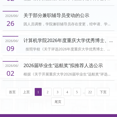
助理考核工作的通知》要求，经年级推荐、学院审核，
D1420面试第6组 D1421请参加面试的同学，携带有效
现将2025—2026学年第二学期16名本科学生学业助理
证件（校园卡/学生证/身份证），提前15分钟到现场准
关于部分兼职辅导员变动的公示
2026/06/
考核结果进行公示，其中优秀学业助理5名。详情见附
备。（三）面试流程学生自我介绍不超过2分钟，然后
26
因人员调整，学院兼职辅导员存在变更，经申请、学院
件。公示时间：2026年7月2日—7月4日。序号姓名年
专家提问。每...
审核，现将部分人员变动情况进行公示。2023级硕士研
级专业所带学生所属年级专业班级在岗时间考核等级1
究生李怡蕊，刘雨琪因临近毕业不再担任兼职辅导员，
付作涛2024级计算机专业2023级计算机科学与技术1
计算机学院2026年度重庆大学优秀博士、硕士学位论文评选结果公示
2026/06/
拟聘任2026级硕士研究生袁瑜担任2025级本科生兼职
班、2023级计算机科学与技术2班202603-202608合格
09
按照学校《关于评选2026年度重庆大学优秀博士、硕
辅导员，2024级硕士研究生蒲佳嘉担任博士研究生兼职
2蒲佳嘉2024级计算机科学与...
士学位论文（实践成果）的通知》要求，经学生申请、
辅导员。新增2026级硕士研究生田叶恒、2024级硕士
学院学位评定分委员会专家评审，拟推荐以下同学参加
研究生王家骏共同担任2024级硕士研究生兼职辅导员，
2026届毕业生“远航奖”拟推荐人选公示
2026/06/
2026年度重庆大学优秀博士、硕士学位论文评选，相关
2026级硕士研究生黎雨鑫担任2025级硕士研究生兼职
02
根据《关于开展重庆大学2026届毕业生“远航奖”评选工
信息公示如下：学位层次学生姓名导师姓名专业代码及
辅导员，2026级研究...
作的通知》要求，经个人申请，学院组织评审，现将
名称学位论文题目授位日期博士程胡强廖晓峰(081200)
2026届毕业生“远航奖”推荐名单进行公示，具体如下：
计算机科学与技术网络化分布式优化算法及其隐私保护
首页
上页
1
2
3
4
5
...
22
下页
2022级博士程文辉、2023级硕士邵北辰、2022级本科
策略研究2025-06-25博士刘春晖刘凯(081200)计算机科
生王超然公示时间：2026年6月2日-6月4日公示期内如
学与技术面向...
尾页
有异议，可向学院学生工作办公室反映：023-
65103012。计算机学院学生工作办公室2026年6月2日