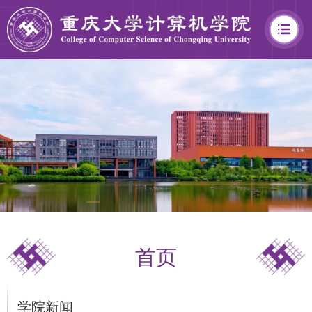
学
院
概
况
首页
学
院
学院新闻