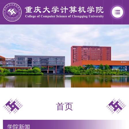
学
院
概
况
首页
学
院
学院新闻