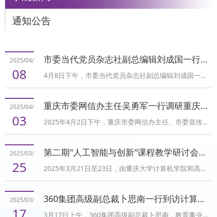
通知公告
市委当代党员杂志社副总编辑刘成国一行到计算机学院访问
2025/04/
08
4月8日下午，市委当代党员杂志社副总编辑刘成国一行
到计算机学院访问，就推动基层党员干部的数字化素养
提升开展调研交流座谈。座谈会在虎溪校区信息技术科
重庆市委网信办主任吴勇军一行调研重庆大学
2025/04/
研楼B409会议室举行，由计算机学院党委书记杨守鸿主
03
2025年4月2日下午，重庆市委网信办主任、市委宣传部
持。院长向涛，物联网工程系教师党员代表李瑞远参加
副部长吴勇军带队到重庆大学，就网络安全和信息化相
会议。杨守鸿代表学院对刘成国一行到访表示欢迎。向
关工作开展调研。调研座谈会在虎溪校区信息技术科研
涛总体介绍了学院在历史发展、学科建设、人才培养、
第二期"人工智能与创新"课程教学研讨会在重庆大学成功举办
2025/03/
楼计算机学院B409会议室举行，重庆大学党委副书记冯
科学研究和队伍建设等方面情况。刘成国对学院的欢迎
25
2025年3月21日至23日，由重庆大学计算机学院和高等
业栋陪同调研并参加座谈，会议由计算机学院党委书记
和介绍表示感...
教育出版社联合主办的第二期"人工智能与创新"课程教
杨守鸿主持，计算机学院院长向涛作了专题汇报。冯业
学研讨会在重庆大学A区第八教学楼成功举办。来自全
栋对吴勇军一行莅临学校指导表示热烈欢迎，对市委网
360集团高级副总裁卜思南一行到访计算机学院探讨人才培养合作
2025/03/
国30余所高校的40余位专家学者参加研讨。郑林江副院
信办给予学校的关心与支持表示衷心感谢，并对进一步
17
3月17日上午，360集团高级副总裁卜思南，教育事业部
长在开班致辞中表示，当前人工智能技术正在深刻改变
加强校地合作...