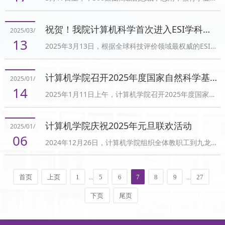
副总经理冯玉涛、售前技术专家李浩健，西南区总经理
教育形态，如何培养适应AI时代的新型人才是高等教育
陈华荣，高级渗透专家赵洲生，项目专职助教唐健、郭
面临的重要课题。他介绍了重庆大学在人工智能领域的
祝贺！我院计算机科学首次进入ESI学科全球前千分之一
2025/03/
侨一行到访计算机学院。座谈会在虎溪校区信息技术科
学科优势，特别提到计算机科学学科最新进入ESI全球前
13
2025年3月13日，根据全球科技评价领域最权威的ESI公
研楼B409会议室举行，由院党委书记杨守鸿主持。院党
1‰的突破性进...
布的最新学科统计数据显示，我院计算机科学进入ESI学
委副书记秦四齐、副院长郑林江、信息安全系主任周庆
科全球前千分之一，标志着该学科已经迈入世界先进水
和信息安全协会会长欧阳辉宇参加会议。杨守鸿对卜思
计算机学院召开2025年度国家自然科学基金申报辅导会
2025/01/
平行列，对于我院的发展具有里程碑式的意义！我院计
南一行到访表示欢迎，并介绍了学院在教学科研与人才
14
2025年1月11日上午，计算机学院召开2025年度国家自
算机科学近年来的排名稳步提升，已连续8年跻身ESI学
培养等方面的...
然科学基金申报辅导会。航天新通科技有限公司研究
科全球前1%。此次进入ESI学科全球前1‰，是学院所
员、首席科学家周继华、重庆邮电大学夏书银教授受邀
有师生不懈努力、厚积薄发的成果，也标志着该学科的
计算机学院庆祝2025年元旦联欢活动
2025/01/
作为校外专家参与指导，学院基金申报辅导专家、拟申
学术影响力和国际知名度进一步得到认可。学院将以此
06
2024年12月26日，计算机学院组织全体教职工到九龙
报2025年度国家自然科学基金的老师参加了会议。会议
为契机，实干争...
坡区春芽农场开展了庆祝2025年元旦联欢活动。学院党
由计算机学院副院长郭松涛主持。郭松涛首先集中介绍
委书记杨守鸿、院长向涛、党委副书记秦四齐、副院长
了申报国家自然科学基金相关政策，强调要高度重视基
首页
上页
1
...
5
6
7
8
9
...
27
郭松涛、副院长钟将、副院长冯亮、工会主席李杰及各
金申报工作，将争取基金项目作为提升科研竞争实力、
系室教职工参加了活动。上午十一时许老师们陆续到达
培养优秀青年人才...
下页
尾页
本次活动地点春芽农场，在工作人员的带领下参观了农
场菜地、果园、鱼塘、牧场等区域，了解了农场近期规