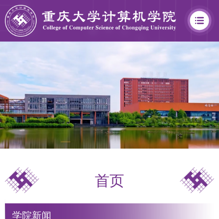
学
院
概
况
首页
学
院
学院新闻