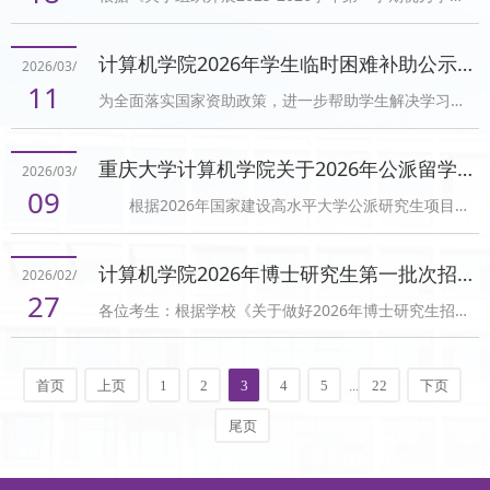
综合奖学金评选工作的通知》，结合综合测评结果、年
内如有异议，可向学院学生工作办公室反映：023-
级评定、学院审核，拟对获得2025-2026学年第一学期
65103012。计算机学院学生工作办公室2026年3月23
计算机学院2026年学生临时困难补助公示（第二批）
2026/03/
优秀学生综合奖学金的288名学生进行公示。其中，甲
11
为全面落实国家资助政策，进一步帮助学生解决学习、
等28人、 乙等77人、丙等183人。具体名单见附件。如
生活中遇到的突发性、临时性困难，经学生本人提交书
果您无法在线浏览此 PDF 文件，则可以下载免费小巧的
面申请和相关证明材料，经计算机学院困难补助评定小
福昕(Foxit) PDF 阅读器,安装后即可在线浏览 或下载免
重庆大学计算机学院关于2026年公派留学各项目申请人推荐的公示
2026/03/
组审核，拟确定以下同学获得临时困难补助，现予以公
费的 Adobe Reader PDF 阅读器,安装后即可在线浏览
09
根据2026年国家建设高水平大学公派研究生项目文
示。20220761 王* 2000元公示时间为：2026年3月11
或下载此 P...
件要求和学校的工作部署，计算机学院组织成立2026年
日——2026年3月13日。公示期内如有异议，可向学院
国家公派出国留学项目评审工作小组。评审小组按照
学生工作办公室反映：023-65103012。计算机学院学
计算机学院2026年博士研究生第一批次招生报名通知
2026/02/
2026年国家建设高水平大学公派研究生项目指南和各项
生工作办公室2026年3月11日
27
各位考生：根据学校《关于做好2026年博士研究生招生
申请材料要求，对申请人的资格、思想品德、综合素
工作的通知》文件精神，我院将分批次有序开展博士生
质、发展潜力、出国留学必要性、学习计划可行性及身
招生选拔工作，选拔方式采用“申请-考核”制。我院2026
心健康情况等方面进行评审、考察，择优推荐，具体情
首页
上页
1
2
3
4
5
...
22
下页
年博士招生工作将于2026年3月启动，本批次招生计划
况如下：​ 公示期为：2026年3月9日至2026年3月11
以重庆大学研究生招生服务系统（网址：
日。公示期...
尾页
https://syk.cqu.edu.cn/）发布的信息为准。一、网上
报名1.考生在报名前，须认真研读《重庆大学2026年博