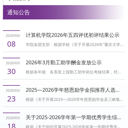
通知公告
计算机学院2026年五四评优初评结果公示
2026/04/
08
学院各团支部：根据学校《关于开展2026年“重庆大学
青年五四奖章暨新时代青年先锋”、重庆大学“五四”评优
表彰工作的通知 》要求，经学生本人申请并提供相关材
2026年3月勤工助学酬金发放公示
2026/03/
料、团支部评审推荐、年级审核、学院团委评审后提出
30
根据各年级、各系室上报勤工助学岗位考核结果，经审
初步名单，现将学院初评结果进行公示，详情见附件。
核，2026年3月发放47名本科生勤工助学酬金15750
公示期：2026年4月8日-2026年4月14日联系人：郑田
元，现将酬金发放名单进行公示。如果您无法在线浏览
青 023-65103012共青团重庆大学计算机学院委员会
2025—2026学年慈恩励学金拟推荐人选公示
2026/03/
此 PDF 文件，则可以下载免费小巧的 福昕(Foxit) PDF
2026年4月8
23
根据《关于开展2025—2026学年慈恩励学金及三峡集
阅读器,安装后即可在线浏览 或下载免费的 Adobe
团援藏助学金评选工作的通知》要求，经个人申请，学
Reader PDF 阅读器,安装后即可在线浏览 或下载此
院组织评审，现将2025-2026年慈恩励学金推荐名单进
PDF 文件​公示时间：2026年3月30日—4月3日公示要
关于2025-2026学年第一学期优秀学生综合奖学金拟获奖学生的公示
2026/03/
行公示，具体如下：2023级本科生丁子豪、2024级本
求：公示期内如有异议，请向学院学生工作办公室（电
18
根据《关于组织开展2025-2026学年第一学期优秀学生
科生朱梓桐公示时间：2026年3月23日-3月25日公示期
话：023-65103012）...