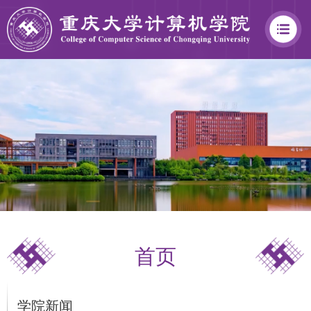
学
院
概
况
首页
学
院
学院新闻